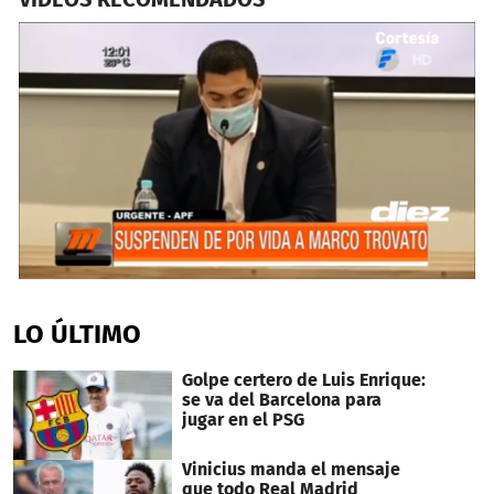
0
seconds
of
LO ÚLTIMO
2
minutes,
54
Golpe certero de Luis Enrique:
seconds
se va del Barcelona para
jugar en el PSG
Vinicius manda el mensaje
que todo Real Madrid