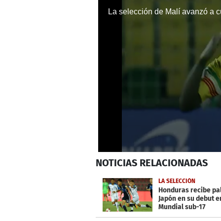
La selección de Malí avanzó a cu
0
NOTICIAS
RELACIONADAS
seconds
of
1
LA SELECCIÓN
minute,
Honduras recibe pal
23
Japón en su debut e
seconds
Volume
Mundial sub-17
0%