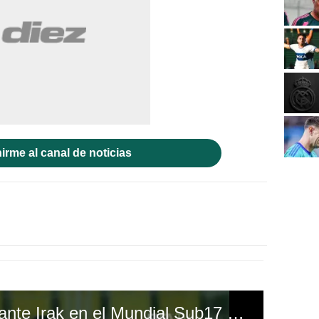
irme al canal de noticias
Malí fue un vendaval ante Irak en el Mundial Sub17 de la India