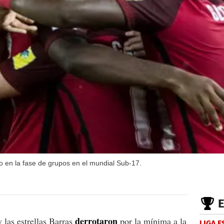
 en la fase de grupos en el mundial Sub-17.
derrotaron
y las estrellas Barras
por la mínima a la
LIGA 