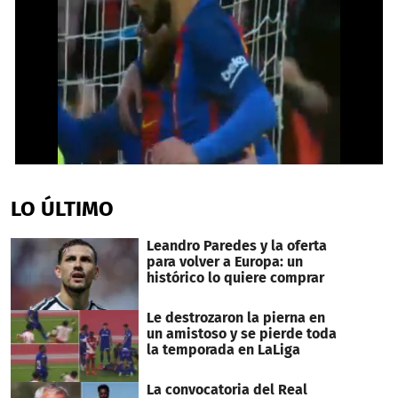
0
seconds
of
LO ÚLTIMO
37
seconds
Leandro Paredes y la oferta
para volver a Europa: un
histórico lo quiere comprar
Le destrozaron la pierna en
un amistoso y se pierde toda
la temporada en LaLiga
La convocatoria del Real