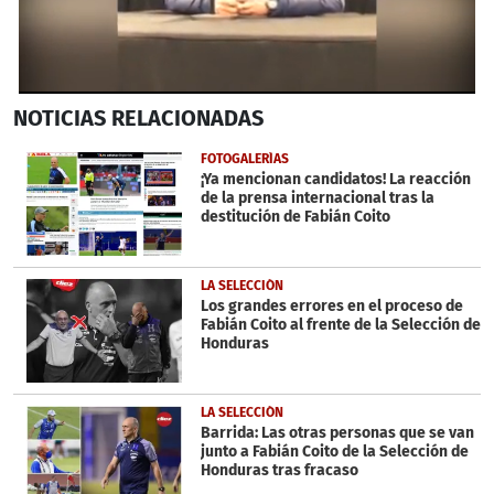
0
NOTICIAS
RELACIONADAS
seconds
of
3
FOTOGALERÍAS
minutes,
¡Ya mencionan candidatos! La reacción
42
de la prensa internacional tras la
seconds
destitución de Fabián Coito
LA SELECCIÓN
Los grandes errores en el proceso de
Fabián Coito al frente de la Selección de
Honduras
LA SELECCIÓN
Barrida: Las otras personas que se van
junto a Fabián Coito de la Selección de
Honduras tras fracaso