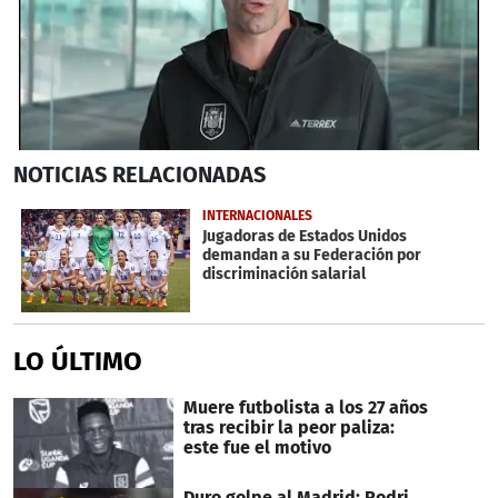
0
NOTICIAS
RELACIONADAS
seconds
of
2
INTERNACIONALES
minutes,
Jugadoras de Estados Unidos
1
demandan a su Federación por
second
discriminación salarial
LO ÚLTIMO
Muere futbolista a los 27 años
tras recibir la peor paliza:
este fue el motivo
Duro golpe al Madrid: Rodri