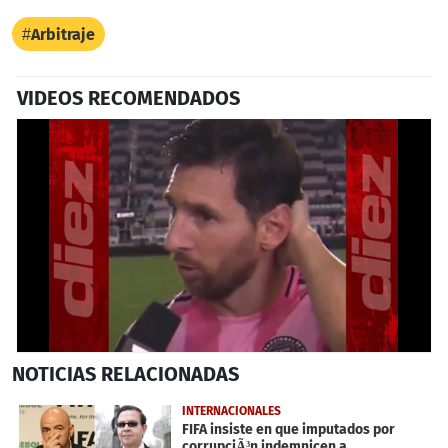
Arbitraje
VIDEOS RECOMENDADOS
0
NOTICIAS
RELACIONADAS
seconds
of
42
INTERNACIONALES
seconds
FIFA insiste en que imputados por
corrupciÃ³n indemnicen a