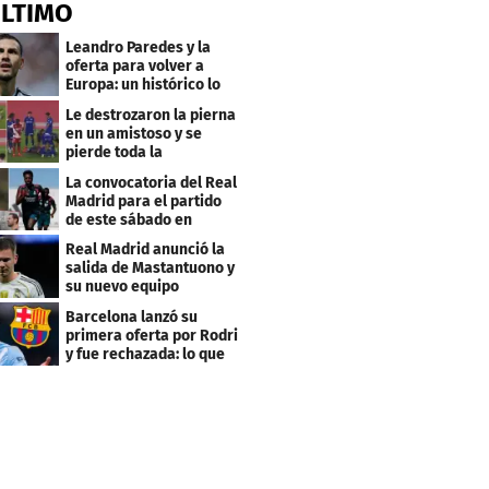
ÚLTIMO
Leandro Paredes y la
oferta para volver a
Europa: un histórico lo
quiere comprar
Le destrozaron la pierna
en un amistoso y se
pierde toda la
temporada en LaLiga
La convocatoria del Real
Madrid para el partido
de este sábado en
Budapest
Real Madrid anunció la
salida de Mastantuono y
su nuevo equipo
Barcelona lanzó su
primera oferta por Rodri
y fue rechazada: lo que
pide el City