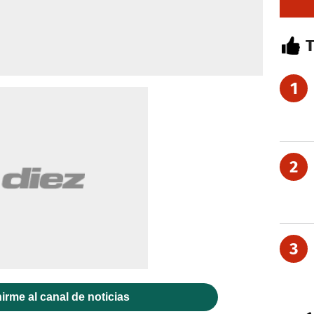
1
2
3
irme al canal de noticias