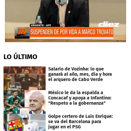
0
seconds
of
LO ÚLTIMO
2
minutes,
54
Salario de Vozinha: lo que
seconds
ganará al año, mes, día y hora
el arquero de Cabo Verde
México le da la espalda a
Concacaf y apoya a Infantino:
"Respeto a la gobernanza"
Golpe certero de Luis Enrique:
se va del Barcelona para
jugar en el PSG