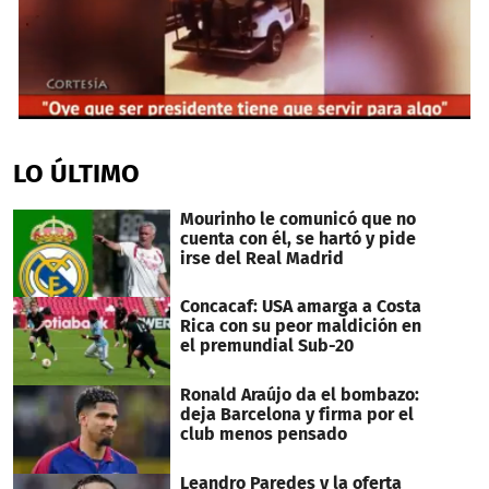
0
seconds
of
LO ÚLTIMO
24
seconds
Mourinho le comunicó que no
cuenta con él, se hartó y pide
irse del Real Madrid
Concacaf: USA amarga a Costa
Rica con su peor maldición en
el premundial Sub-20
Ronald Araújo da el bombazo:
deja Barcelona y firma por el
club menos pensado
Leandro Paredes y la oferta