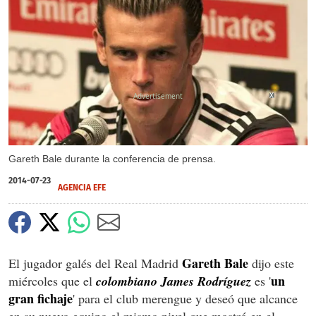
X
Gareth Bale durante la conferencia de prensa.
2014-07-23
AGENCIA EFE
Gareth Bale
El jugador galés del Real Madrid
dijo este
un
miércoles que el
colombiano James Rodríguez
es '
gran fichaje
' para el club merengue y deseó que alcance
en su nuevo equipo el mismo nivel que mostró en el