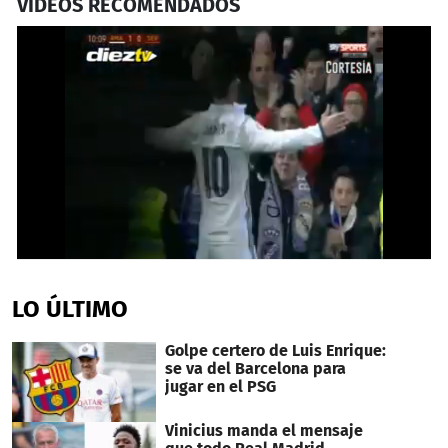
VIDEOS RECOMENDADOS
0
seconds
of
LO ÚLTIMO
38
seconds
Golpe certero de Luis Enrique:
se va del Barcelona para
jugar en el PSG
Vinicius manda el mensaje