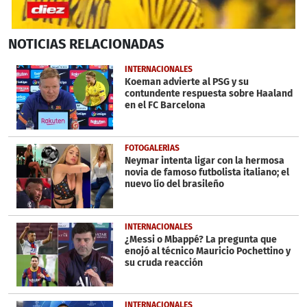
0
NOTICIAS
RELACIONADAS
seconds
of
1
INTERNACIONALES
minute,
Koeman advierte al PSG y su
28
contundente respuesta sobre Haaland
seconds
en el FC Barcelona
FOTOGALERÍAS
Neymar intenta ligar con la hermosa
novia de famoso futbolista italiano; el
nuevo lío del brasileño
INTERNACIONALES
¿Messi o Mbappé? La pregunta que
enojó al técnico Mauricio Pochettino y
su cruda reacción
INTERNACIONALES