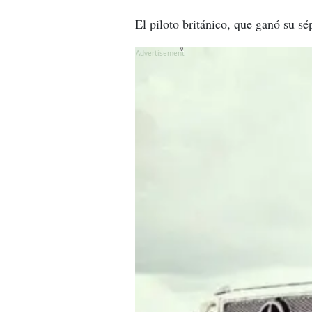
El piloto británico, que ganó su 
X
X