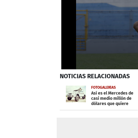
0
NOTICIAS
RELACIONADAS
seconds
of
51
FOTOGALERÍAS
seconds
Volume
Así es el Mercedes de
0%
casi medio millón de
dólares que quiere
Lewis Hamilton