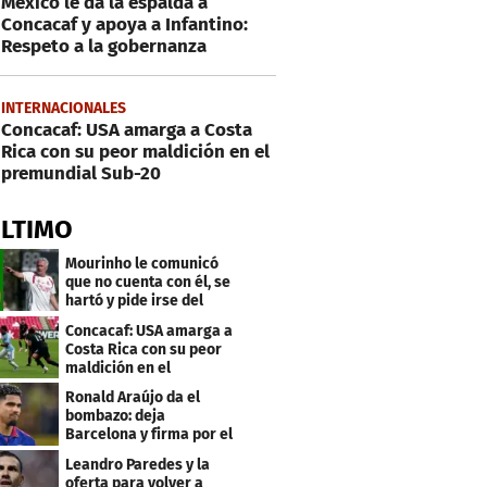
México le da la espalda a
Concacaf y apoya a Infantino:
Respeto a la gobernanza
INTERNACIONALES
Concacaf: USA amarga a Costa
Rica con su peor maldición en el
premundial Sub-20
ÚLTIMO
Mourinho le comunicó
que no cuenta con él, se
hartó y pide irse del
Real Madrid
Concacaf: USA amarga a
Costa Rica con su peor
maldición en el
premundial Sub-20
Ronald Araújo da el
bombazo: deja
Barcelona y firma por el
club menos pensado
Leandro Paredes y la
oferta para volver a