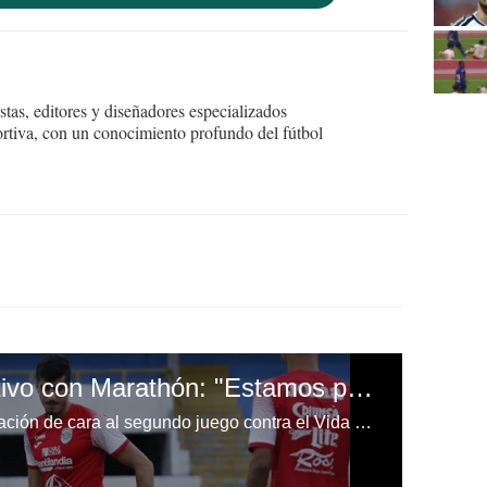
tas, editores y diseñadores especializados
ortiva, con un conocimiento profundo del fútbol
Bruno Volpi y su objetivo con Marathón: "Estamos para ganar el campeonato"
El Marathón sigue con la preparación de cara al segundo juego contra el Vida por la Liga Nacional el próximo sábado.