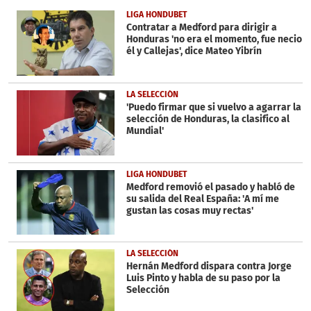
of
1
LIGA HONDUBET
minute,
Contratar a Medford para dirigir a
39
Honduras 'no era el momento, fue necio
seconds
él y Callejas', dice Mateo Yibrín
LA SELECCIÓN
'Puedo firmar que si vuelvo a agarrar la
selección de Honduras, la clasifico al
Mundial'
LIGA HONDUBET
Medford removió el pasado y habló de
su salida del Real España: 'A mí me
gustan las cosas muy rectas'
LA SELECCIÓN
Hernán Medford dispara contra Jorge
Luis Pinto y habla de su paso por la
Selección