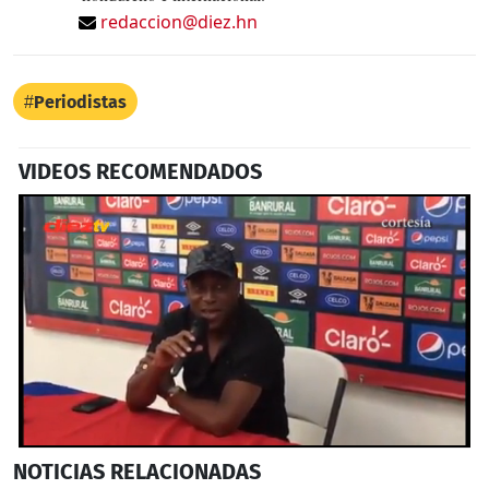
redaccion@diez.hn
Periodistas
VIDEOS RECOMENDADOS
0
NOTICIAS
RELACIONADAS
seconds