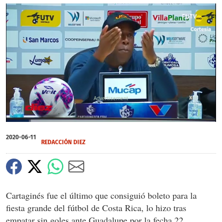
X
0
of
2020-06-11
1
REDACCIÓN DIEZ
minute,
35
seconds
Cartaginés fue el último que consiguió boleto para la
fiesta grande del fútbol de Costa Rica, lo hizo tras
empatar sin goles ante Guadalupe por la fecha 22.