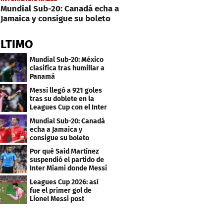
Mundial Sub-20: Canadá echa a
Jamaica y consigue su boleto
ÚLTIMO
Mundial Sub-20: México
clasifica tras humillar a
Panamá
Messi llegó a 921 goles
tras su doblete en la
Leagues Cup con el Inter
Miami
Mundial Sub-20: Canadá
echa a Jamaica y
consigue su boleto
Por qué Said Martínez
suspendió el partido de
Inter Miami donde Messi
marcó doblete
Leagues Cup 2026: así
fue el primer gol de
Lionel Messi post
Mundial