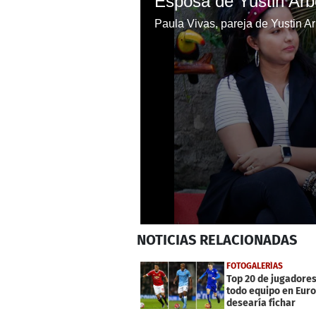
0
NOTICIAS
RELACIONADAS
seconds
of
6
FOTOGALERÍAS
minutes,
Top 20 de jugadore
39
todo equipo en Eur
seconds
Volume
desearía fichar
0%