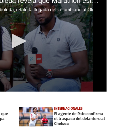
Esposa de Yustin Arboleda revela que Marathón está endeudado con el delantero
Paula Vivas, pareja de Yustin Arboleda, relató la llegada del colombiano al Olimpia y confiesa que quedaron esperando el contrato de Marathón para firmarlo.
INTERNACIONALES
s que
El agente de Pato confirma
opa
el traspaso del delantero al
Chelsea