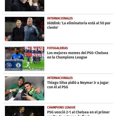
seconds
INTERNACIONALES
Hiddink: 'La eliminatoria está al 50 por
ciento'
FOTOGALERÍAS
Los mejores memes del PSG-Chelsea
en la Champions League
INTERNACIONALES
Thiago Silva pidió a Neymar ir a jugar
con él al PSG
CHAMPIONS LEAGUE
PSG venció 2-1 al Chelsea en el primer