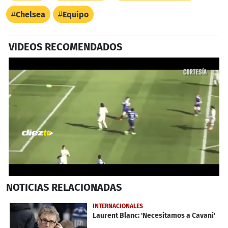
Chelsea
Equipo
VIDEOS RECOMENDADOS
0
NOTICIAS
RELACIONADAS
seconds
of
1
INTERNACIONALES
minute,
Laurent Blanc: 'Necesitamos a Cavani'
57