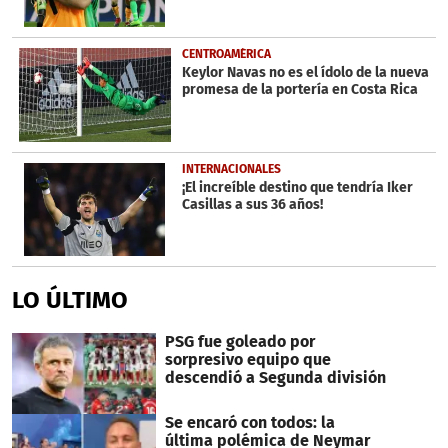
CENTROAMÉRICA
Keylor Navas no es el ídolo de la nueva
promesa de la portería en Costa Rica
INTERNACIONALES
¡El increíble destino que tendría Iker
Casillas a sus 36 años!
LO ÚLTIMO
PSG fue goleado por
sorpresivo equipo que
descendió a Segunda división
Se encaró con todos: la
última polémica de Neymar