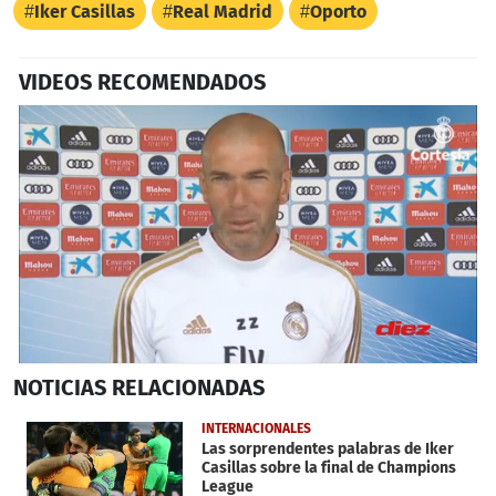
Iker Casillas
Real Madrid
Oporto
VIDEOS RECOMENDADOS
0
NOTICIAS
RELACIONADAS
seconds
of
1
INTERNACIONALES
minute,
Las sorprendentes palabras de Iker
51
Casillas sobre la final de Champions
seconds
League