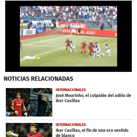
0
NOTICIAS
RELACIONADAS
seconds
of
58
INTERNACIONALES
seconds
José Mourinho, el culpable del adiós de
Iker Casillas
INTERNACIONALES
Iker Casillas, el fin de una era vestido
de blanco