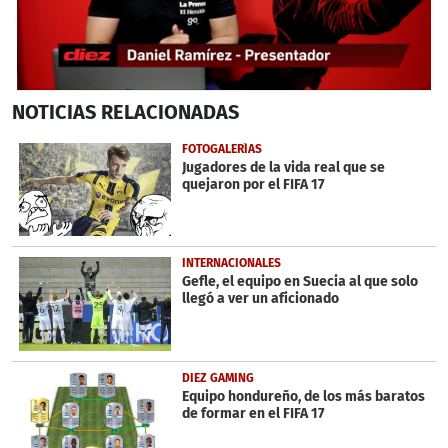
0
NOTICIAS
RELACIONADAS
seconds
of
4
FOTOGALERÍAS
minutes,
Jugadores de la vida real que se
53
quejaron por el FIFA 17
seconds
INTERNACIONALES
Gefle, el equipo en Suecia al que solo
llegó a ver un aficionado
DIEZ GAMING
Equipo hondureño, de los más baratos
de formar en el FIFA 17