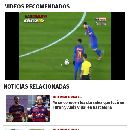
VIDEOS RECOMENDADOS
0
NOTICIAS
RELACIONADAS
seconds
of
24
INTERNACIONALES
seconds
Ya se conocen los dorsales que lucirán
Turan y Aleix Vidal en Barcelona