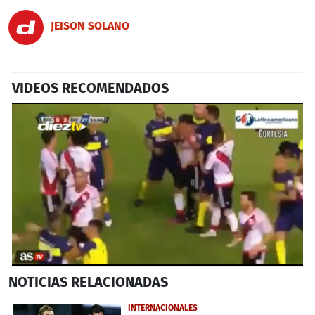
JEISON SOLANO
VIDEOS RECOMENDADOS
0
NOTICIAS
RELACIONADAS
seconds
of
2
INTERNACIONALES