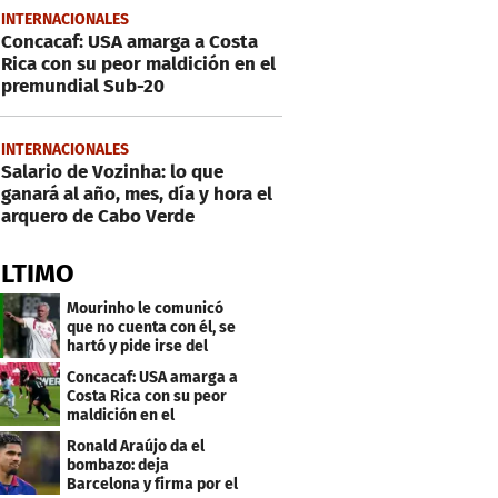
INTERNACIONALES
Concacaf: USA amarga a Costa
Rica con su peor maldición en el
premundial Sub-20
INTERNACIONALES
Salario de Vozinha: lo que
ganará al año, mes, día y hora el
arquero de Cabo Verde
ÚLTIMO
Mourinho le comunicó
que no cuenta con él, se
hartó y pide irse del
Real Madrid
Concacaf: USA amarga a
Costa Rica con su peor
maldición en el
premundial Sub-20
Ronald Araújo da el
bombazo: deja
Barcelona y firma por el