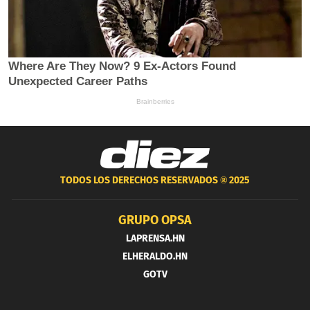
TODOS LOS DERECHOS RESERVADOS ®
2025
GRUPO OPSA
LAPRENSA.HN
ELHERALDO.HN
GOTV