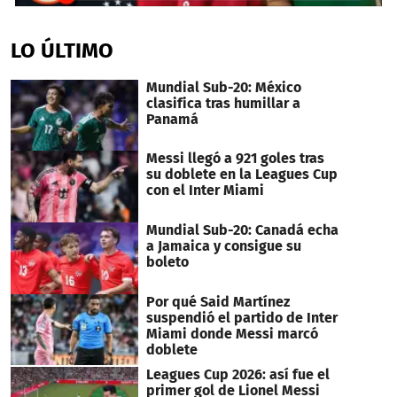
0
seconds
of
LO ÚLTIMO
1
minute,
30
Mundial Sub-20: México
seconds
clasifica tras humillar a
Panamá
Messi llegó a 921 goles tras
su doblete en la Leagues Cup
con el Inter Miami
Mundial Sub-20: Canadá echa
a Jamaica y consigue su
boleto
Por qué Said Martínez
suspendió el partido de Inter
Miami donde Messi marcó
doblete
Leagues Cup 2026: así fue el
primer gol de Lionel Messi