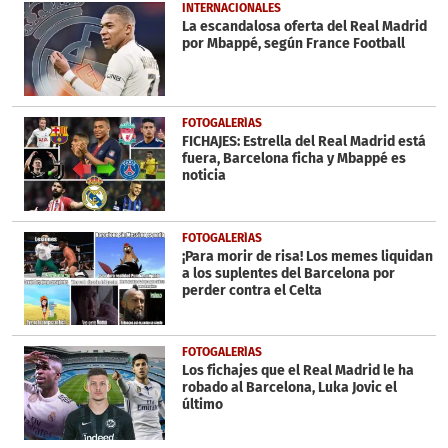
1
INTERNACIONALES
minute,
La escandalosa oferta del Real Madrid
1
por Mbappé, según France Football
second
FOTOGALERÍAS
FICHAJES: Estrella del Real Madrid está
fuera, Barcelona ficha y Mbappé es
noticia
FOTOGALERÍAS
¡Para morir de risa! Los memes liquidan
a los suplentes del Barcelona por
perder contra el Celta
FOTOGALERÍAS
Los fichajes que el Real Madrid le ha
robado al Barcelona, Luka Jovic el
último