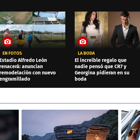
EN FOTOS
LA BODA
Estadio Alfredo León
El increíble regalo que
renacerá: anuncian
nadie pensó que CR7 y
remodelación con nuevo
Georgina pidieran en su
engramillado
boda