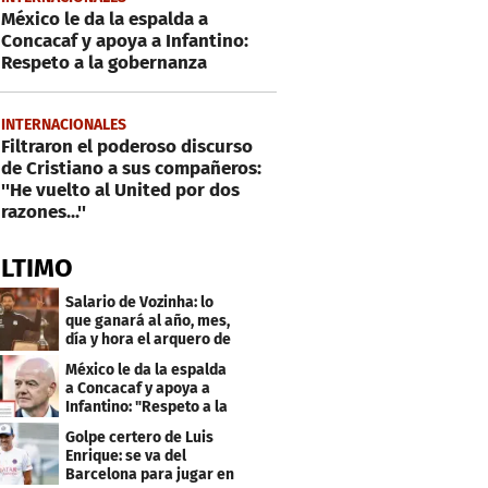
México le da la espalda a
Concacaf y apoya a Infantino:
Respeto a la gobernanza
INTERNACIONALES
Filtraron el poderoso discurso
de Cristiano a sus compañeros:
''He vuelto al United por dos
razones...''
ÚLTIMO
Salario de Vozinha: lo
que ganará al año, mes,
día y hora el arquero de
Cabo Verde
México le da la espalda
a Concacaf y apoya a
Infantino: "Respeto a la
gobernanza"
Golpe certero de Luis
Enrique: se va del
Barcelona para jugar en