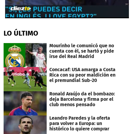
0
seconds
of
LO ÚLTIMO
22
seconds
Mourinho le comunicó que no
cuenta con él, se hartó y pide
irse del Real Madrid
Concacaf: USA amarga a Costa
Rica con su peor maldición en
el premundial Sub-20
Ronald Araújo da el bombazo:
deja Barcelona y firma por el
club menos pensado
Leandro Paredes y la oferta
para volver a Europa: un
histórico lo quiere comprar