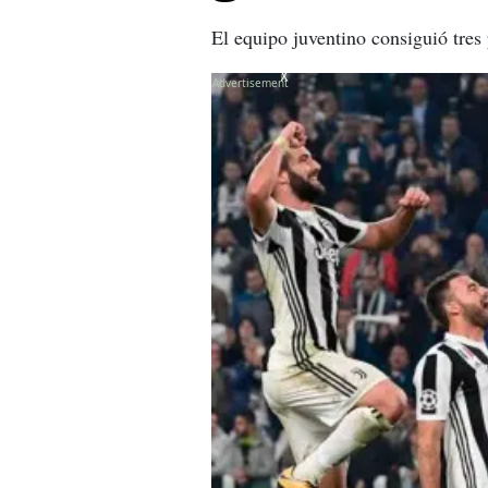
El equipo juventino consiguió tres
X
X