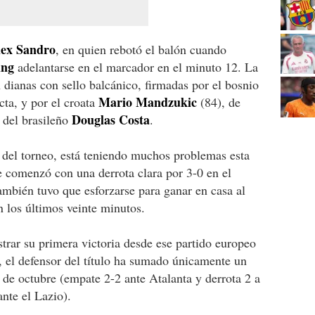
lex Sandro
, en quien rebotó el balón cuando
ing
adelantarse en el marcador en el minuto 12. La
 dianas con sello balcánico, firmadas por el bosnio
Mario Mandzukic
cta, y por el croata
(84), de
Douglas Costa
 del brasileño
.
del torneo, está teniendo muchos problemas esta
comenzó con una derrota clara por 3-0 en el
mbién tuvo que esforzarse para ganar en casa al
 los últimos veinte minutos.
istrar su primera victoria desde ese partido europeo
na, el defensor del título ha sumado únicamente un
 de octubre (empate 2-2 ante Atalanta y derrota 2 a
nte el Lazio).