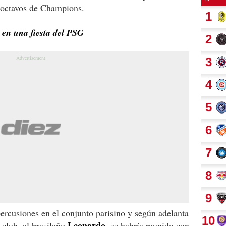
s octavos de Champions.
 en una fiesta del PSG
percusiones en el conjunto parisino y según adelanta
Leonardo
l club, el brasileño
, se habría reunido con