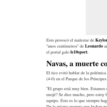
Keylor
Esto provocó el malestar de
Leonardo
''unos centímetros'' de
an
le10sport
el portal galo
.
Navas, a muerte c
El tico evitó hablar de la polémica
(4-0) en el Parque de los Príncipes
''El grupo está muy bien. Estamos 
enojé? Se dice mucho, pero estoy 
equipo. Esto es lo que siempre hag
De la misma manera que luchan po