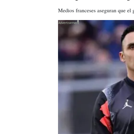
Medios franceses aseguran que el 
X
X