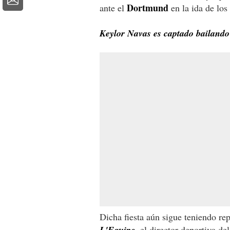
Dortmund
ante el
en la ida de lo
Keylor Navas es captado bailando
Dicha fiesta aún sigue teniendo re
L'Equipe
, el director deportivo de