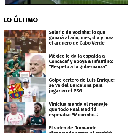
0
seconds
of
LO ÚLTIMO
36
seconds
Salario de Vozinha: lo que
ganará al año, mes, día y hora
el arquero de Cabo Verde
México le da la espalda a
Concacaf y apoya a Infantino:
"Respeto a la gobernanza"
Golpe certero de Luis Enrique:
se va del Barcelona para
jugar en el PSG
Vinicius manda el mensaje
que todo Real Madrid
esperaba: "Mourinho..."
El video de Diomande