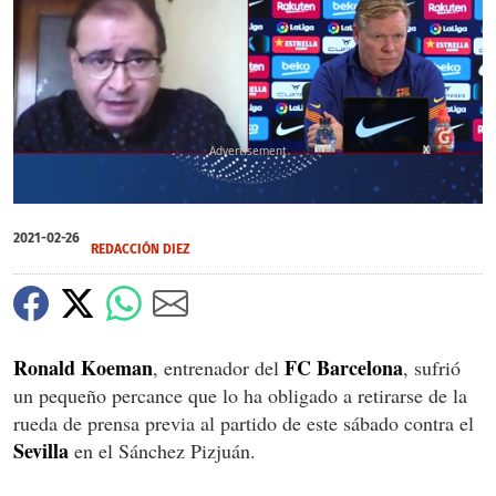
X
0
of
2021-02-26
1
REDACCIÓN DIEZ
minute,
49
seconds
Ronald Koeman
FC Barcelona
, entrenador del
, sufrió
un pequeño percance que lo ha obligado a retirarse de la
rueda de prensa previa al partido de este sábado contra el
Sevilla
en el Sánchez Pizjuán.