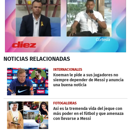
0
NOTICIAS
RELACIONADAS
seconds
of
1
INTERNACIONALES
minute,
Koeman le pide a sus jugadores no
59
siempre depender de Messi y anuncia
seconds
una buena noticia
FOTOGALERÍAS
Así es la tremenda vida del jeque con
más poder en el fútbol y que amenaza
con llevarse a Messi