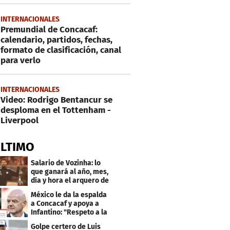
INTERNACIONALES
Premundial de Concacaf:
calendario, partidos, fechas,
formato de clasificación, canal
para verlo
INTERNACIONALES
Video: Rodrigo Bentancur se
desploma en el Tottenham -
Liverpool
ÚLTIMO
Salario de Vozinha: lo
que ganará al año, mes,
día y hora el arquero de
Cabo Verde
México le da la espalda
a Concacaf y apoya a
Infantino: "Respeto a la
gobernanza"
Golpe certero de Luis