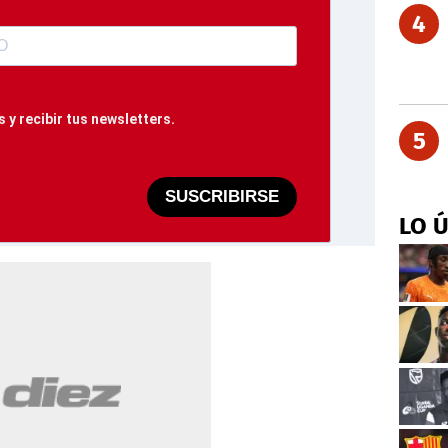
4
 y recibir tus newsletters.
5
SUSCRIBIRSE
LO 