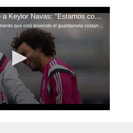
Marcelo sale defiendo a Keylor Navas: "Estamos con Keylor hasta a muerte"
El brasileño destacó el buen momento que está teniendo el guardameta costarricense Keylor Navas.