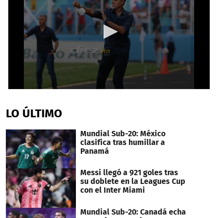
0
seconds
of
LO ÚLTIMO
39
seconds
Mundial Sub-20: México
clasifica tras humillar a
Panamá
Messi llegó a 921 goles tras
su doblete en la Leagues Cup
con el Inter Miami
Mundial Sub-20: Canadá echa