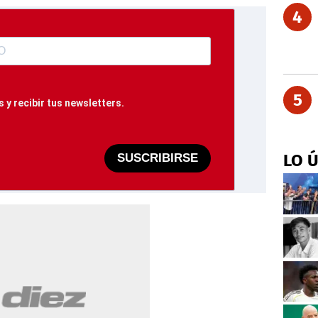
4
5
 y recibir tus newsletters.
LO 
SUSCRIBIRSE