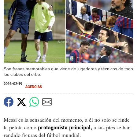
X
X
X
Son frases memorables que viene de jugadores y técnicos de todo
los clubes del orbe.
2016-02-19
AGENCIAS
Messi es la sensación del momento, a él no solo se rinde
protagonista principal,
la pelota como
a sus pies se han
rendido figuras del fútbol mundial.