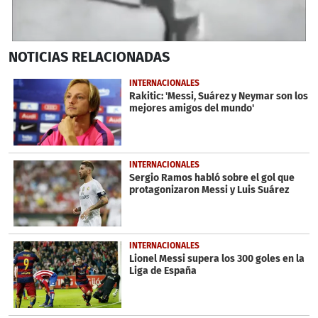
0
NOTICIAS
RELACIONADAS
seconds
of
6
INTERNACIONALES
minutes,
Rakitic: 'Messi, Suárez y Neymar son los
3
mejores amigos del mundo'
seconds
INTERNACIONALES
Sergio Ramos habló sobre el gol que
protagonizaron Messi y Luis Suárez
INTERNACIONALES
Lionel Messi supera los 300 goles en la
Liga de España