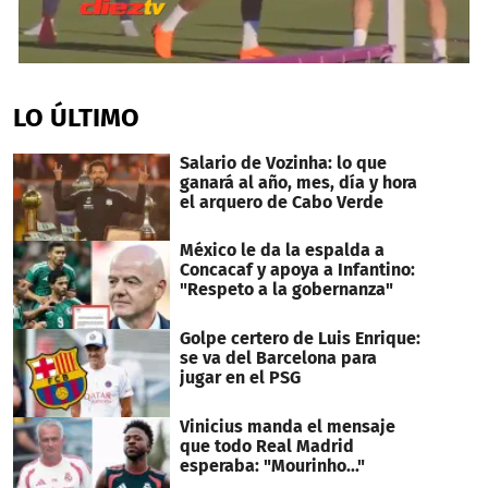
0
seconds
of
LO ÚLTIMO
1
minute,
32
Salario de Vozinha: lo que
seconds
ganará al año, mes, día y hora
el arquero de Cabo Verde
México le da la espalda a
Concacaf y apoya a Infantino:
"Respeto a la gobernanza"
Golpe certero de Luis Enrique:
se va del Barcelona para
jugar en el PSG
Vinicius manda el mensaje
que todo Real Madrid
esperaba: "Mourinho..."