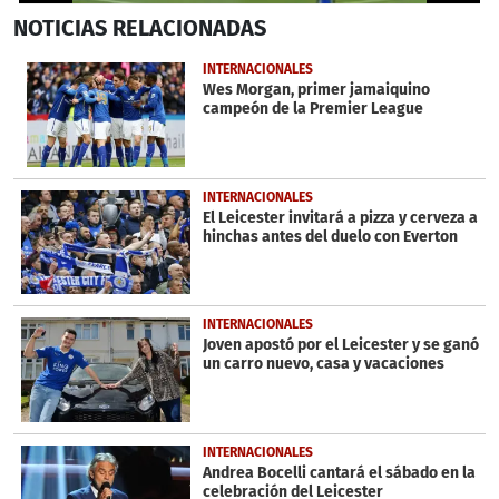
0
NOTICIAS
RELACIONADAS
seconds
of
1
INTERNACIONALES
minute,
Wes Morgan, primer jamaiquino
53
campeón de la Premier League
seconds
INTERNACIONALES
El Leicester invitará a pizza y cerveza a
hinchas antes del duelo con Everton
INTERNACIONALES
Joven apostó por el Leicester y se ganó
un carro nuevo, casa y vacaciones
INTERNACIONALES
Andrea Bocelli cantará el sábado en la
celebración del Leicester