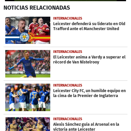
0
NOTICIAS
RELACIONADAS
seconds
of
48
INTERNACIONALES
seconds
Leicester defenderá su liderato en Old
Trafford ante el Manchester United
INTERNACIONALES
El Leicester anima a Vardy a superar el
récord de Van Nistelrooy
INTERNACIONALES
Leicester City FC, un humilde equipo en
la cima de la Premier de Inglaterra
INTERNACIONALES
Alexis Sánchez guía al Arsenal en la
victoria ante Leicester