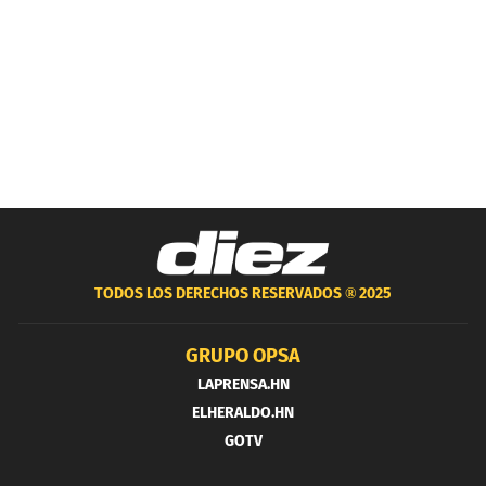
TODOS LOS DERECHOS RESERVADOS ®
2025
GRUPO OPSA
LAPRENSA.HN
ELHERALDO.HN
GOTV