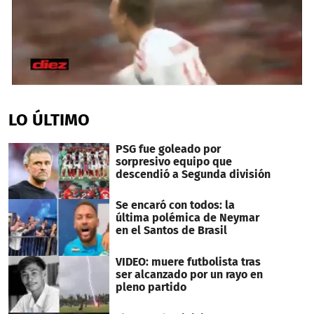
0
seconds
of
LO ÚLTIMO
2
minutes,
8
PSG fue goleado por
seconds
sorpresivo equipo que
descendió a Segunda división
Se encaró con todos: la
última polémica de Neymar
en el Santos de Brasil
VIDEO: muere futbolista tras
ser alcanzado por un rayo en
pleno partido