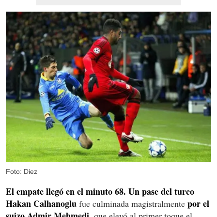
Foto: Diez
El empate llegó en el minuto 68. Un pase del turco
Hakan Calhanoglu
por el
fue culminada magistralmente
suizo Admir Mehmedi,
que elevó al primer toque el