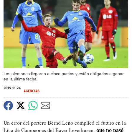
X
X
X
Los alemanes llegaron a cinco puntos y están obligados a ganar
en la última fecha.
2015-11-24
AGENCIAS
Un error del portero Bernd Leno complicó el futuro en la
que no pasó
Liga de Campeones del Bayer Leverkusen,