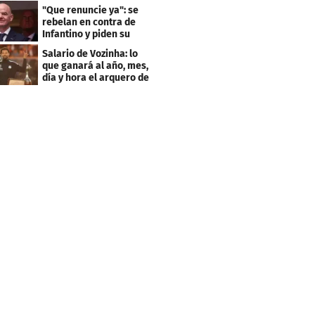
pide el City
"Que renuncie ya": se
rebelan en contra de
Infantino y piden su
salida de la FIFA
Salario de Vozinha: lo
que ganará al año, mes,
día y hora el arquero de
Cabo Verde