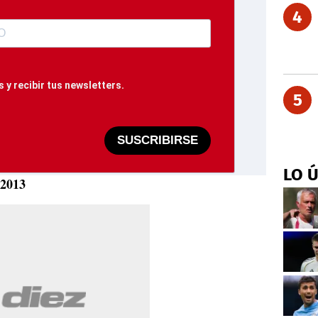
4
 y recibir tus newsletters.
5
SUSCRIBIRSE
LO 
2013