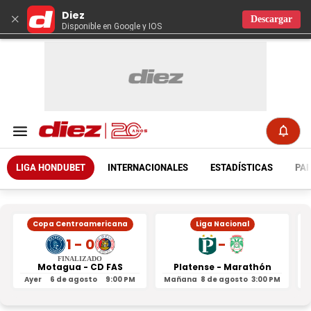
Diez
×
Descargar
Disponible en Google y IOS
LIGA HONDUBET
INTERNACIONALES
ESTADÍSTICAS
PAR
Copa Centroamericana
Liga Nacional
1 - 0
-
FINALIZADO
Motagua - CD FAS
Platense - Marathón
Ayer
6 de agosto
9:00 PM
Mañana
8 de agosto
3:00 PM