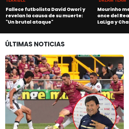
TERRIBLE
‘DREAM TEAM'
Fallece futbolista David Owori y
Mourinho me
revelan la causa de su muerte:
once del Re
"Un brutal ataque"
LaLiga y Ch
ÚLTIMAS NOTICIAS