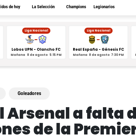
tidos de hoy
La Selección
Champions
Legionarios
Liga Nacional
Liga Nacional
-
-
Lobos UPN - Olancho FC
Real España - Génesis FC
Mañana
8 de agosto
5:15 PM
Mañana
8 de agosto
7:30 PM
Goleadores
l Arsenal a falta 
ones de la Premie