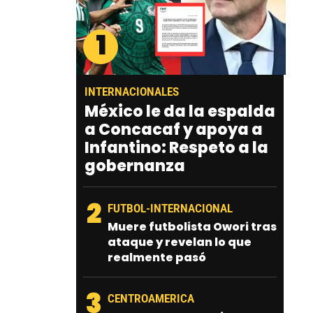
1
INTERNACIONALES
México le da la espalda
a Concacaf y apoya a
Infantino: Respeto a la
gobernanza
2
FUTBOL-INTERNACIONAL
Muere futbolista Owori tras
ataque y revelan lo que
realmente pasó
3
CENTROAMERICA