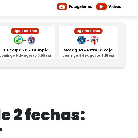
Fotogalerías
Videos
Liga Nacional
Liga Nacional
-
-
Juticalpa FC - Olimpia
Motagua - Estrella Roja
Indepe
Domingo
9 de agosto
3:00 PM
Domingo
9 de agosto
5:15 PM
Domin
de 2 fechas:
r