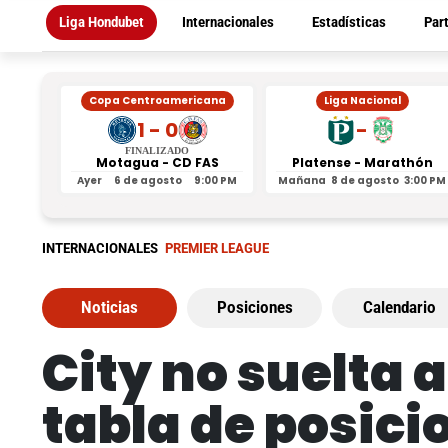
Liga Hondubet
Internacionales
Estadísticas
Par
Copa Centroamericana
Liga Nacional
1 - 0
-
FINALIZADO
Motagua - CD FAS
Platense - Marathón
Ayer
6 de agosto
9:00 PM
Mañana
8 de agosto
3:00 PM
INTERNACIONALES
PREMIER LEAGUE
Noticias
Posiciones
Calendario
City no suelta a
tabla de posici