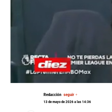
0
seconds
of
Redacción
seguir +
0
seconds
Volume
13 de mayo de 2026 a las 14:36
90%