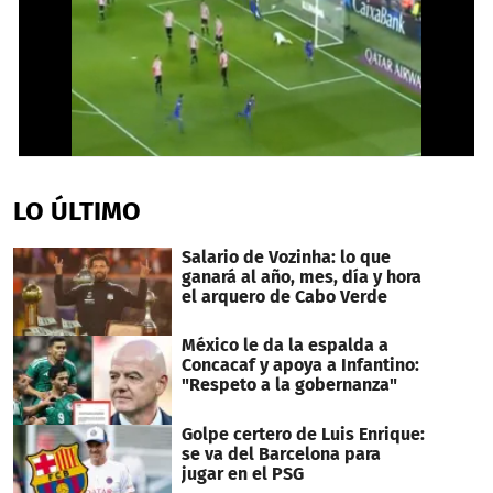
0
seconds
of
LO ÚLTIMO
1
minute,
26
Salario de Vozinha: lo que
seconds
ganará al año, mes, día y hora
el arquero de Cabo Verde
México le da la espalda a
Concacaf y apoya a Infantino:
"Respeto a la gobernanza"
Golpe certero de Luis Enrique:
se va del Barcelona para
jugar en el PSG