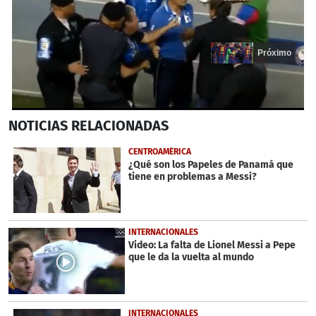
Próximo
0
NOTICIAS
RELACIONADAS
seconds
of
20
CENTROAMÉRICA
seconds
¿Qué son los Papeles de Panamá que
tiene en problemas a Messi?
INTERNACIONALES
Video: La falta de Lionel Messi a Pepe
que le da la vuelta al mundo
INTERNACIONALES