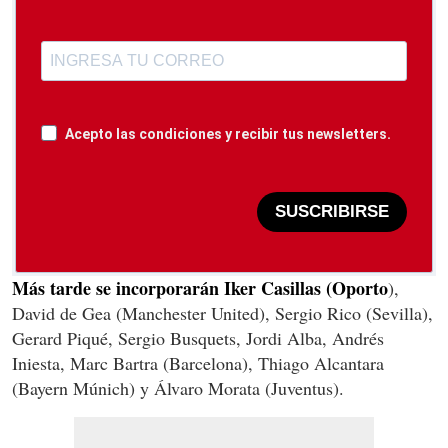
Acepto las condiciones y recibir tus newsletters.
SUSCRIBIRSE
Más tarde se incorporarán Iker Casillas (Oporto
),
David de Gea (Manchester United), Sergio Rico (Sevilla),
Gerard Piqué, Sergio Busquets, Jordi Alba, Andrés
Iniesta, Marc Bartra (Barcelona), Thiago Alcantara
(Bayern Múnich) y Álvaro Morata (Juventus).