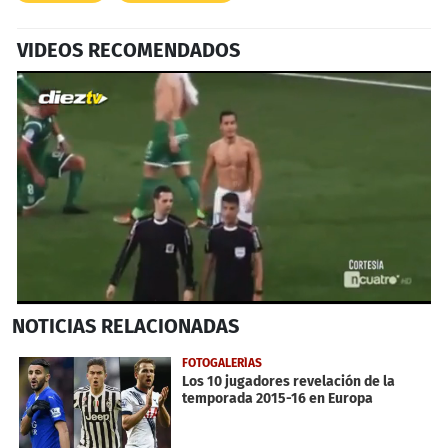
VIDEOS RECOMENDADOS
0
NOTICIAS
RELACIONADAS
seconds
of
55
FOTOGALERÍAS
seconds
Los 10 jugadores revelación de la
temporada 2015-16 en Europa