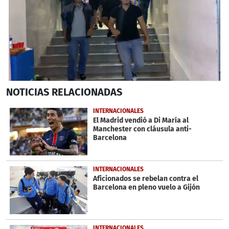
0
NOTICIAS
RELACIONADAS
seconds
of
15
INTERNACIONALES
minutes,
El Madrid vendió a Di María al
30
Manchester con cláusula anti-
seconds
Barcelona
INTERNACIONALES
Aficionados se rebelan contra el
Barcelona en pleno vuelo a Gijón
INTERNACIONALES