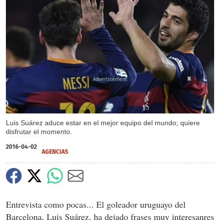
X
X
X
X
Luis Suárez aduce estar en el mejor equipo del mundo; quiere
disfrutar el momento.
2016-04-02
AGENCIAS
Entrevista como pocas... El goleador uruguayo del
Barcelona, Luis Suárez, ha dejado frases muy interesanres