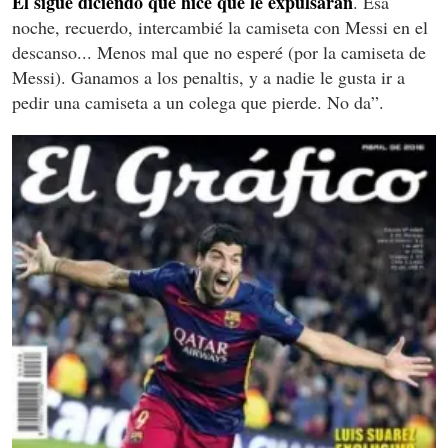
Él sigue diciendo que hice que le expulsaran
. Esa
noche, recuerdo, intercambié la camiseta con Messi en el
descanso... Menos mal que no esperé (por la camiseta de
Messi). Ganamos a los penaltis, y a nadie le gusta ir a
pedir una camiseta a un colega que pierde. No da”.