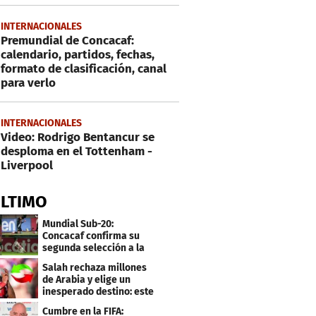
INTERNACIONALES
Premundial de Concacaf:
calendario, partidos, fechas,
formato de clasificación, canal
para verlo
INTERNACIONALES
Video: Rodrigo Bentancur se
desploma en el Tottenham -
Liverpool
ÚLTIMO
Mundial Sub-20:
Concacaf confirma su
segunda selección a la
Copa del Mundo 2027
Salah rechaza millones
de Arabia y elige un
inesperado destino: este
será su club
Cumbre en la FIFA: