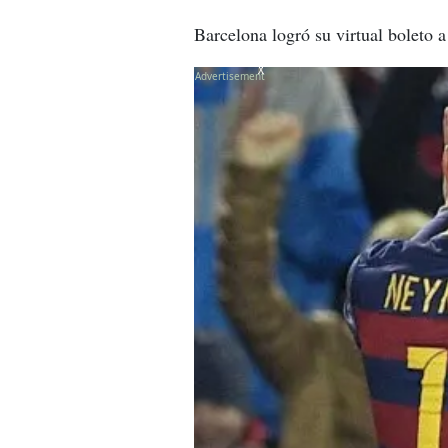
Barcelona logró su virtual boleto a
X
X