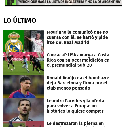
0
seconds
of
LO ÚLTIMO
1
minute,
34
Mourinho le comunicó que no
seconds
cuenta con él, se hartó y pide
irse del Real Madrid
Concacaf: USA amarga a Costa
Rica con su peor maldición en
el premundial Sub-20
Ronald Araújo da el bombazo:
deja Barcelona y firma por el
club menos pensado
Leandro Paredes y la oferta
para volver a Europa: un
histórico lo quiere comprar
Le destrozaron la pierna en