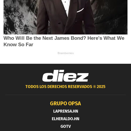
TODOS LOS DERECHOS RESERVADOS ®
2025
GRUPO OPSA
LAPRENSA.HN
ELHERALDO.HN
GOTV