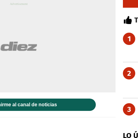
1
2
irme al canal de noticias
3
LO 