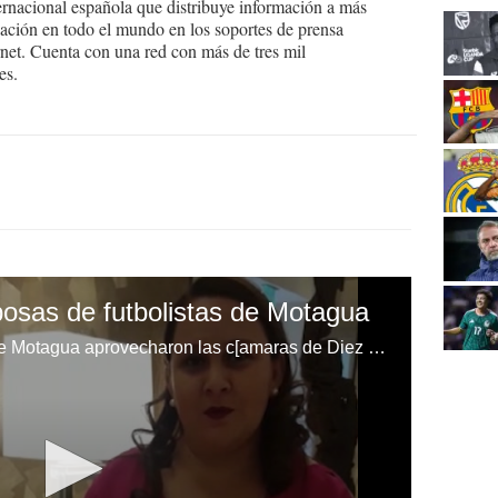
ernacional española que distribuye información a más
ción en todo el mundo en los soportes de prensa
ternet. Cuenta con una red con más de tres mil
es.
posas de futbolistas de Motagua
Las esposas de los futbolistas de Motagua aprovecharon las c[amaras de Diez Tv para enviar un emotivo mensaje a sus parejas que este fin de semana se juega la copa ante Marath[on.