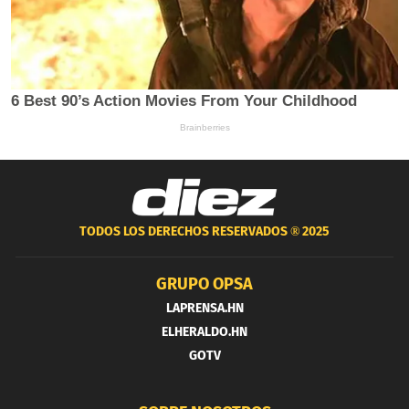
TODOS LOS DERECHOS RESERVADOS ®
2025
GRUPO OPSA
LAPRENSA.HN
ELHERALDO.HN
GOTV