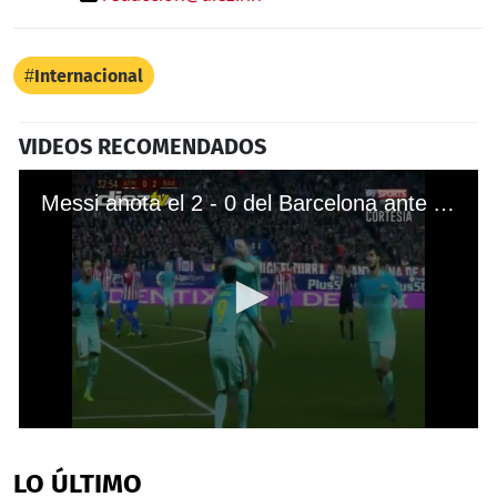
Internacional
VIDEOS RECOMENDADOS
Messi anota el 2 - 0 del Barcelona ante Atlético de Madrid
0
seconds
of
LO ÚLTIMO
34